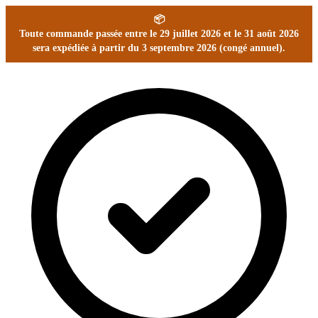
📦
Toute commande passée entre le 29 juillet 2026 et le 31 août 2026
sera expédiée à partir du 3 septembre 2026 (congé annuel).