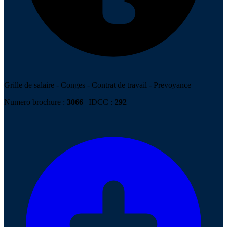
Grille de salaire
-
Conges
-
Contrat de travail
-
Prevoyance
Numero brochure :
3066
| IDCC :
292