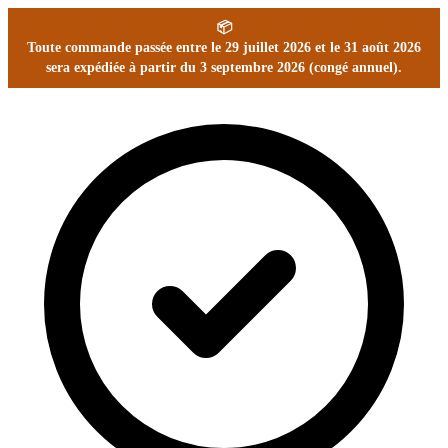
📦
Toute commande passée entre le 29 juillet 2026 et le 31 août 2026
sera expédiée à partir du 3 septembre 2026 (congé annuel).