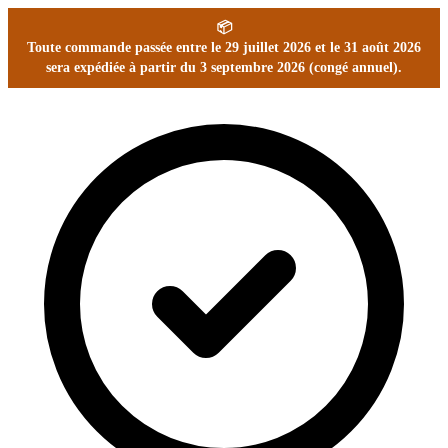
📦
Toute commande passée entre le 29 juillet 2026 et le 31 août 2026
sera expédiée à partir du 3 septembre 2026 (congé annuel).