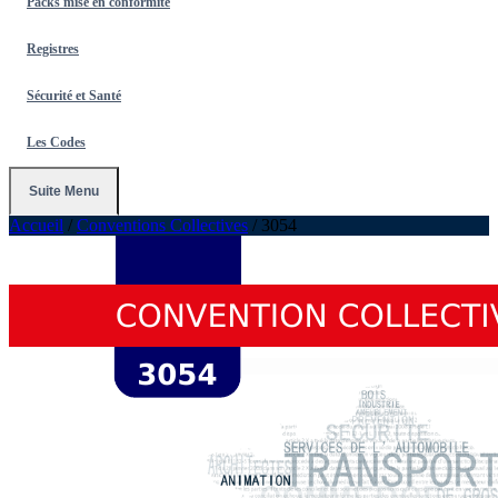
Packs mise en conformité
Registres
Sécurité et Santé
Les Codes
Suite Menu
Accueil
/
Conventions Collectives
/
3054