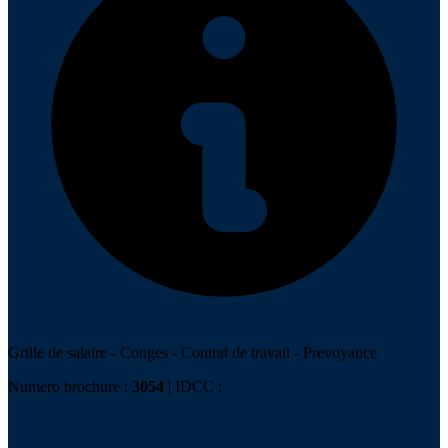
Grille de salaire
-
Conges
-
Contrat de travail
-
Prevoyance
Numero brochure :
3054
| IDCC :