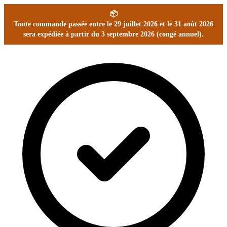
📦
Toute commande passée entre le 29 juillet 2026 et le 31 août 2026
sera expédiée à partir du 3 septembre 2026 (congé annuel).