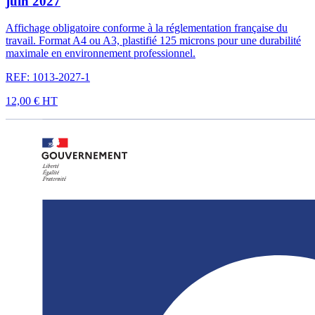
juin 2027
Affichage obligatoire conforme à la réglementation française du
travail. Format A4 ou A3, plastifié 125 microns pour une durabilité
maximale en environnement professionnel.
REF: 1013-2027-1
12,00 €
HT