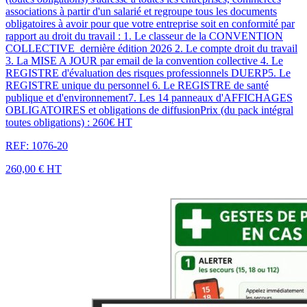
associations à partir d'un salarié et regroupe tous les documents
obligatoires à avoir pour que votre entreprise soit en conformité par
rapport au droit du travail : 1. Le classeur de la CONVENTION
COLLECTIVE dernière édition 2026 2. Le compte droit du travail
3. La MISE A JOUR par email de la convention collective 4. Le
REGISTRE d'évaluation des risques professionnels DUERP5. Le
REGISTRE unique du personnel 6. Le REGISTRE de santé
publique et d'environnement7. Les 14 panneaux d'AFFICHAGES
OBLIGATOIRES et obligations de diffusionPrix (du pack intégral
toutes obligations) : 260€ HT
REF: 1076-20
260,00 €
HT