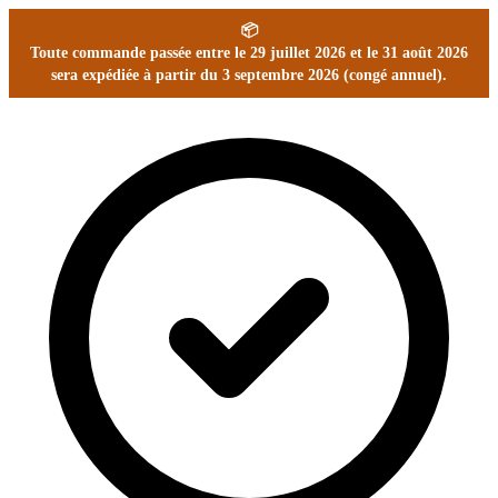
📦
Toute commande passée entre le 29 juillet 2026 et le 31 août 2026
sera expédiée à partir du 3 septembre 2026 (congé annuel).