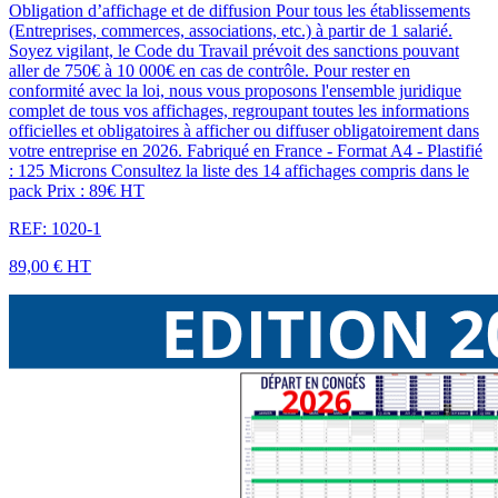
Obligation d’affichage et de diffusion Pour tous les établissements
(Entreprises, commerces, associations, etc.) à partir de 1 salarié.
Soyez vigilant, le Code du Travail prévoit des sanctions pouvant
aller de 750€ à 10 000€ en cas de contrôle. Pour rester en
conformité avec la loi, nous vous proposons l'ensemble juridique
complet de tous vos affichages, regroupant toutes les informations
officielles et obligatoires à afficher ou diffuser obligatoirement dans
votre entreprise en 2026. Fabriqué en France - Format A4 - Plastifié
: 125 Microns Consultez la liste des 14 affichages compris dans le
pack Prix : 89€ HT
REF: 1020-1
89,00 €
HT