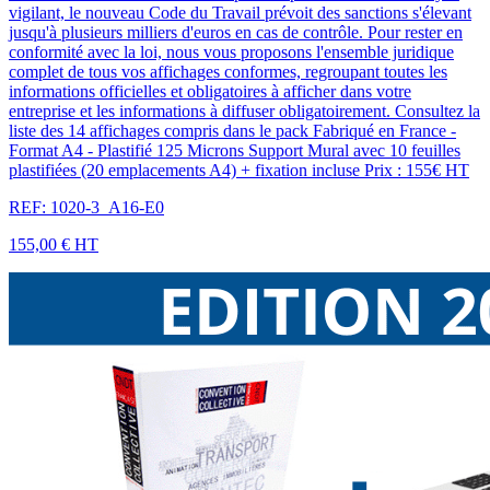
vigilant, le nouveau Code du Travail prévoit des sanctions s'élevant
jusqu'à plusieurs milliers d'euros en cas de contrôle. Pour rester en
conformité avec la loi, nous vous proposons l'ensemble juridique
complet de tous vos affichages conformes, regroupant toutes les
informations officielles et obligatoires à afficher dans votre
entreprise et les informations à diffuser obligatoirement. Consultez la
liste des 14 affichages compris dans le pack Fabriqué en France -
Format A4 - Plastifié 125 Microns Support Mural avec 10 feuilles
plastifiées (20 emplacements A4) + fixation incluse Prix : 155€ HT
REF: 1020-3_A16-E0
155,00 €
HT