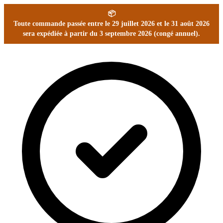
📦
Toute commande passée entre le 29 juillet 2026 et le 31 août 2026
sera expédiée à partir du 3 septembre 2026 (congé annuel).