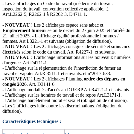
- Les 2 affichages du Code du travail (médecine du travail.
inspection du travail, convention collective applicable...).
Art.L2262-5, R2262-1 à R2262-3, D4711-1.
-
NOUVEAU !
Les 2 affichages espace sans tabac et
Emplacement fumeur
selon le décret du 27 juin 2025 et l’arrêté du
21 juillet 2025. -
L'affichage égalité professionnelle hommes /
femmes. Art.L3221-1 et suivants (obligation de diffusion).
-
NOUVEAU !
Les 2 affichages consignes de sécurité et
soins aux
électrisés
selon le code du travail. Art. R4227-1, et suivants.
-
NOUVEAU !
L’affichage informations sur les nouveaux numéros
d'urgence. Art.D4711-1.
- L'affichage sur la réglementation de l’interdiction de fumer au
travail et vapoter Art.R.3511-1 et suivants. et n°2017-633.
-
NOUVEAU !
Les 2 affichages Planning
ordre des départs en
congés 2026
. Art. D3141-6.
- L'affichage modalités d'accès au DUERP Art.R4121-1 et suivants.
- L'affichage sur les horaires de travail et de repos Art.L3171-1.
-
L'affichage harcèlement moral et sexuel (obligation de diffusion).
- Les 2 affichages lutte contre les discriminations. (obligation de
diffusion).
Caractéristiques techniques :