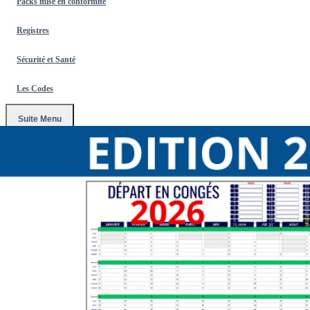
Packs mise en conformité
Registres
Sécurité et Santé
Les Codes
Suite Menu
Accueil
/
Affichages Obligatoires 2026
/
Pack d'affichage
obligatoire nouvelle édition 2026(Inclus obligations de diffusion)