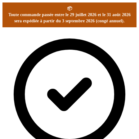
📦
Toute commande passée entre le 29 juillet 2026 et le 31 août 2026
sera expédiée à partir du 3 septembre 2026 (congé annuel).