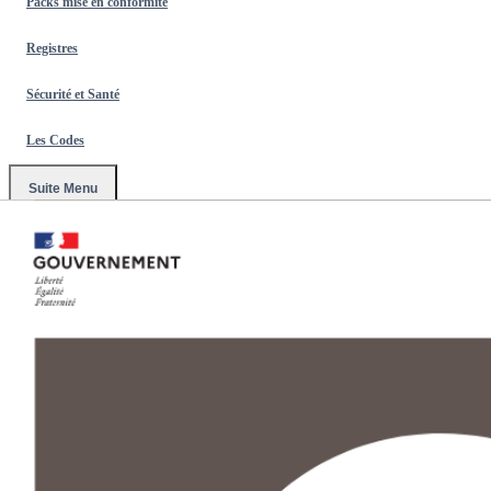
Packs mise en conformité
Registres
Sécurité et Santé
Les Codes
Suite Menu
Accueil
/
Affichages Obligatoires 2026
/
Affichage obligatoire
emplacement fumeur