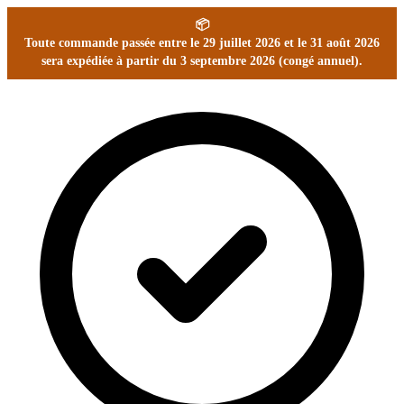
📦
Toute commande passée entre le 29 juillet 2026 et le 31 août 2026
sera expédiée à partir du 3 septembre 2026 (congé annuel).