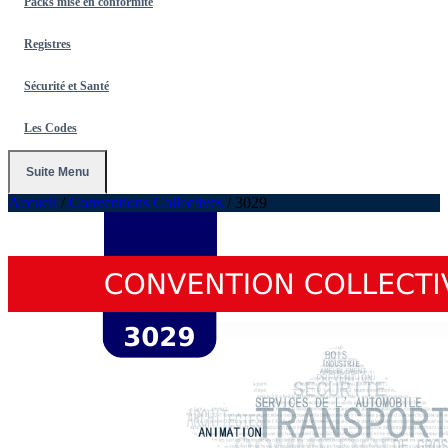
Packs mise en conformité
Registres
Sécurité et Santé
Les Codes
Suite Menu
Accueil
/
Conventions Collectives
/
3029