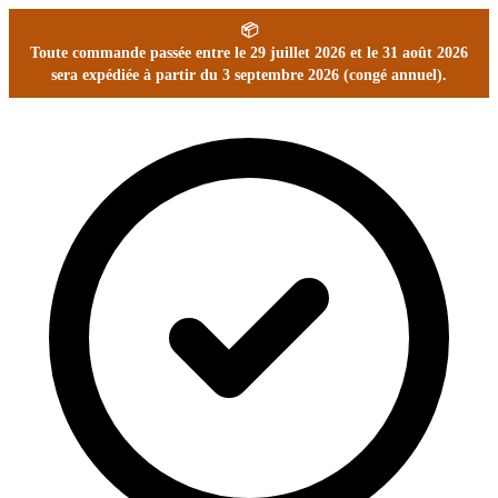
📦
Toute commande passée entre le 29 juillet 2026 et le 31 août 2026
sera expédiée à partir du 3 septembre 2026 (congé annuel).