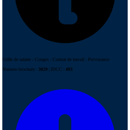
Grille de salaire
-
Conges
-
Contrat de travail
-
Prevoyance
Numero brochure :
3029
| IDCC :
493