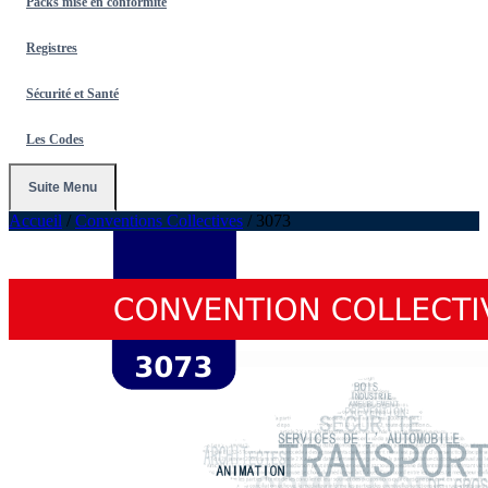
Packs mise en conformité
Registres
Sécurité et Santé
Les Codes
Suite Menu
Accueil
/
Conventions Collectives
/
3073