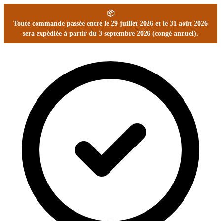
📦
Toute commande passée entre le 29 juillet 2026 et le 31 août 2026
sera expédiée à partir du 3 septembre 2026 (congé annuel).