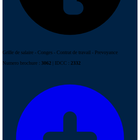
Grille de salaire
-
Conges
-
Contrat de travail
-
Prevoyance
Numero brochure :
3062
| IDCC :
2332