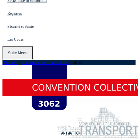
Packs mise en conformité
Registres
Sécurité et Santé
Les Codes
Suite Menu
Accueil
/
Conventions Collectives
/
3062