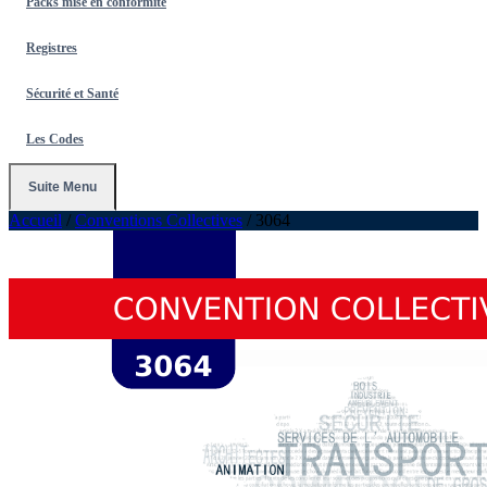
Packs mise en conformité
Registres
Sécurité et Santé
Les Codes
Suite Menu
Accueil
/
Conventions Collectives
/
3064