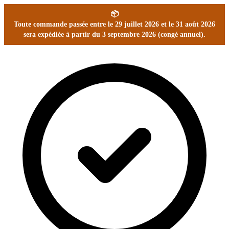
📦
Toute commande passée entre le 29 juillet 2026 et le 31 août 2026
sera expédiée à partir du 3 septembre 2026 (congé annuel).