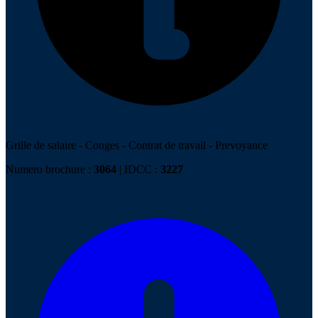
Grille de salaire
-
Conges
-
Contrat de travail
-
Prevoyance
Numero brochure :
3064
| IDCC :
3227