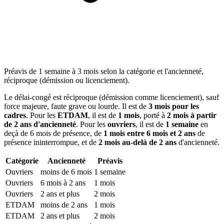
Préavis de 1 semaine à 3 mois selon la catégorie et l'ancienneté,
réciproque (démission ou licenciement).
Le délai-congé est réciproque (démission comme licenciement), sauf
force majeure, faute grave ou lourde. Il est de
3 mois pour les
cadres
. Pour les
ETDAM
, il est de
1 mois
, porté à
2 mois à partir
de 2 ans d'ancienneté
. Pour les
ouvriers
, il est de
1 semaine
en
deçà de 6 mois de présence, de
1 mois entre 6 mois et 2 ans
de
présence ininterrompue, et de
2 mois au-delà de 2 ans
d'ancienneté.
Catégorie
Ancienneté
Préavis
Ouvriers
moins de 6 mois
1 semaine
Ouvriers
6 mois à 2 ans
1 mois
Ouvriers
2 ans et plus
2 mois
ETDAM
moins de 2 ans
1 mois
ETDAM
2 ans et plus
2 mois