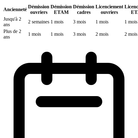
Démission
Démission
Démission
Licenciement
Licen
Ancienneté
ouvriers
ETAM
cadres
ouvriers
E
Jusqu'à 2
2 semaines
1 mois
3 mois
1 mois
1 mois
ans
Plus de 2
1 mois
1 mois
3 mois
2 mois
2 mois
ans