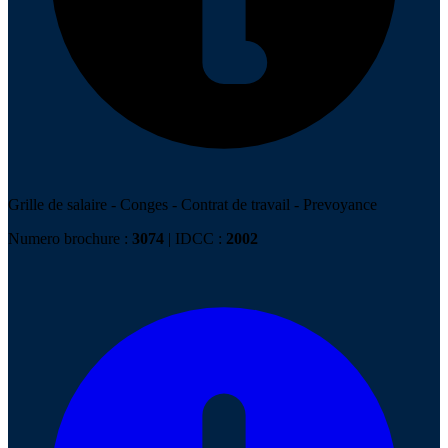
Grille de salaire
-
Conges
-
Contrat de travail
-
Prevoyance
Numero brochure :
3074
| IDCC :
2002