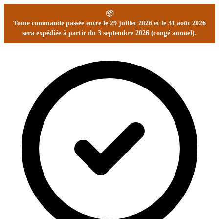
📦
Toute commande passée entre le 29 juillet 2026 et le 31 août 2026
sera expédiée à partir du 3 septembre 2026 (congé annuel).