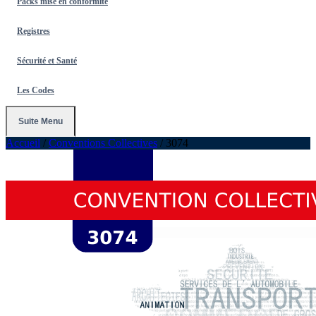
Packs mise en conformité
Registres
Sécurité et Santé
Les Codes
Suite Menu
Accueil
/
Conventions Collectives
/
3074