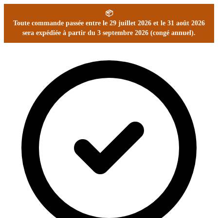
📦
Toute commande passée entre le 29 juillet 2026 et le 31 août 2026
sera expédiée à partir du 3 septembre 2026 (congé annuel).