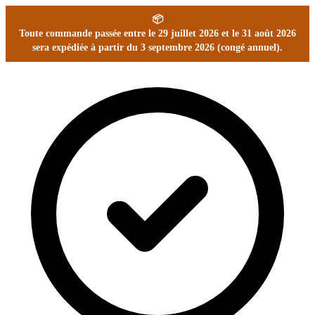
📦
Toute commande passée entre le 29 juillet 2026 et le 31 août 2026
sera expédiée à partir du 3 septembre 2026 (congé annuel).