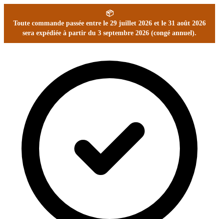
📦
Toute commande passée entre le 29 juillet 2026 et le 31 août 2026
sera expédiée à partir du 3 septembre 2026 (congé annuel).