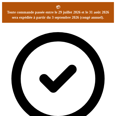
📦
Toute commande passée entre le 29 juillet 2026 et le 31 août 2026
sera expédiée à partir du 3 septembre 2026 (congé annuel).