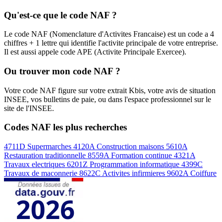
Qu'est-ce que le code NAF ?
Le code NAF (Nomenclature d'Activites Francaise) est un code a 4
chiffres + 1 lettre qui identifie l'activite principale de votre entreprise.
Il est aussi appele code APE (Activite Principale Exercee).
Ou trouver mon code NAF ?
Votre code NAF figure sur votre extrait Kbis, votre avis de situation
INSEE, vos bulletins de paie, ou dans l'espace professionnel sur le
site de l'INSEE.
Codes NAF les plus recherches
4711D
Supermarches
4120A
Construction maisons
5610A
Restauration traditionnelle
8559A
Formation continue
4321A
Travaux electriques
6201Z
Programmation informatique
4399C
Travaux de maconnerie
8622C
Activites infirmieres
9602A
Coiffure