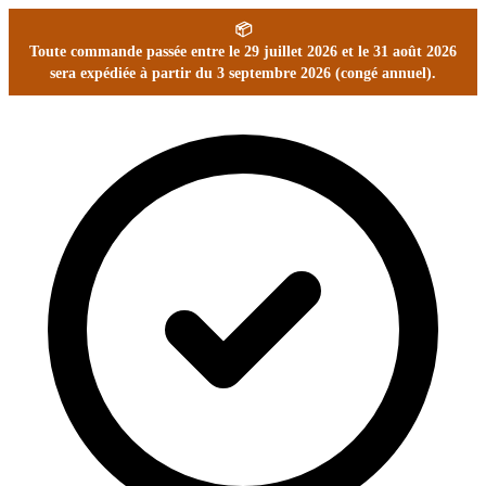
📦
Toute commande passée entre le 29 juillet 2026 et le 31 août 2026
sera expédiée à partir du 3 septembre 2026 (congé annuel).