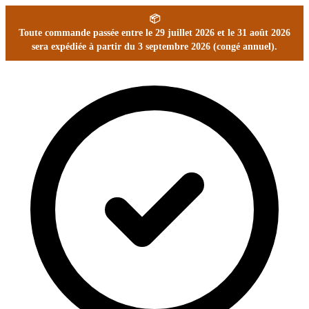
📦
Toute commande passée entre le 29 juillet 2026 et le 31 août 2026
sera expédiée à partir du 3 septembre 2026 (congé annuel).