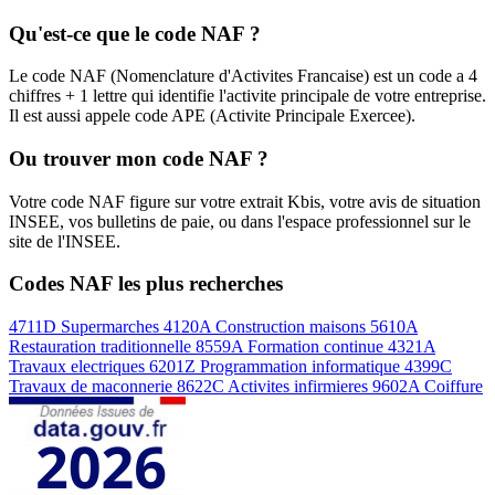
Qu'est-ce que le code NAF ?
Le code NAF (Nomenclature d'Activites Francaise) est un code a 4
chiffres + 1 lettre qui identifie l'activite principale de votre entreprise.
Il est aussi appele code APE (Activite Principale Exercee).
Ou trouver mon code NAF ?
Votre code NAF figure sur votre extrait Kbis, votre avis de situation
INSEE, vos bulletins de paie, ou dans l'espace professionnel sur le
site de l'INSEE.
Codes NAF les plus recherches
4711D
Supermarches
4120A
Construction maisons
5610A
Restauration traditionnelle
8559A
Formation continue
4321A
Travaux electriques
6201Z
Programmation informatique
4399C
Travaux de maconnerie
8622C
Activites infirmieres
9602A
Coiffure