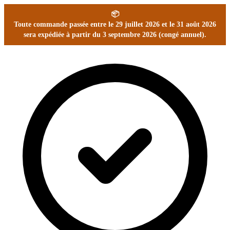
📦
Toute commande passée entre le 29 juillet 2026 et le 31 août 2026
sera expédiée à partir du 3 septembre 2026 (congé annuel).