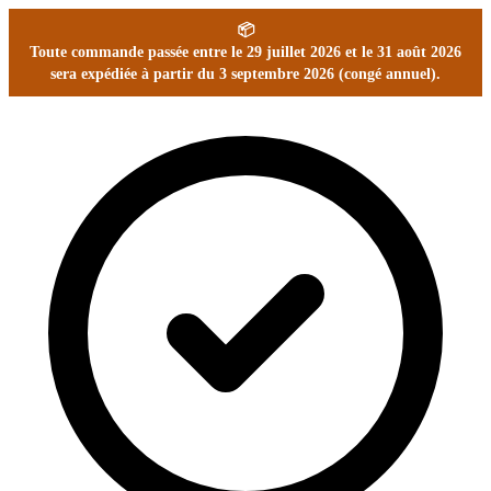
📦
Toute commande passée entre le 29 juillet 2026 et le 31 août 2026
sera expédiée à partir du 3 septembre 2026 (congé annuel).