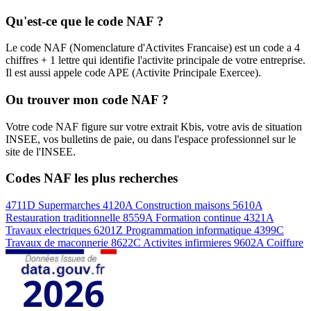
Qu'est-ce que le code NAF ?
Le code NAF (Nomenclature d'Activites Francaise) est un code a 4
chiffres + 1 lettre qui identifie l'activite principale de votre entreprise.
Il est aussi appele code APE (Activite Principale Exercee).
Ou trouver mon code NAF ?
Votre code NAF figure sur votre extrait Kbis, votre avis de situation
INSEE, vos bulletins de paie, ou dans l'espace professionnel sur le
site de l'INSEE.
Codes NAF les plus recherches
4711D
Supermarches
4120A
Construction maisons
5610A
Restauration traditionnelle
8559A
Formation continue
4321A
Travaux electriques
6201Z
Programmation informatique
4399C
Travaux de maconnerie
8622C
Activites infirmieres
9602A
Coiffure