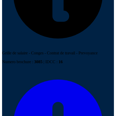
Grille de salaire
-
Conges
-
Contrat de travail
-
Prevoyance
Numero brochure :
3085
| IDCC :
16