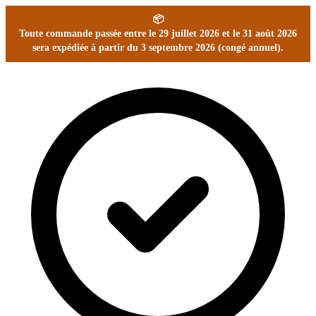
📦
Toute commande passée entre le 29 juillet 2026 et le 31 août 2026
sera expédiée à partir du 3 septembre 2026 (congé annuel).