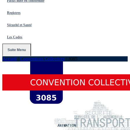
Packs mise en conformité
Registres
Sécurité et Santé
Les Codes
Suite Menu
Accueil
/
Conventions Collectives
/
3085