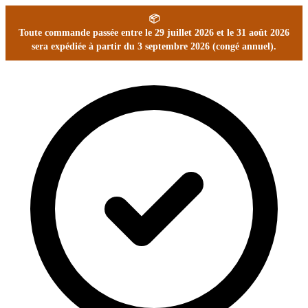
📦
Toute commande passée entre le 29 juillet 2026 et le 31 août 2026
sera expédiée à partir du 3 septembre 2026 (congé annuel).