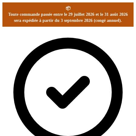
📦
Toute commande passée entre le 29 juillet 2026 et le 31 août 2026
sera expédiée à partir du 3 septembre 2026 (congé annuel).