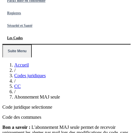
Packs mise en conformité
Registres
Sécurité et Santé
Les Codes
Suite Menu
Accueil
/
Codes juridiques
/
CC
/
Abonnement MAJ seule
Code juridique selectionne
Code des communes
Bon a savoir :
L'abonnement MAJ seule permet de recevoir
uniquement les alertes par mail lors des modifications du code, sans