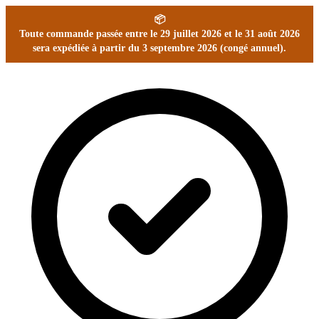
📦
Toute commande passée entre le 29 juillet 2026 et le 31 août 2026
sera expédiée à partir du 3 septembre 2026 (congé annuel).