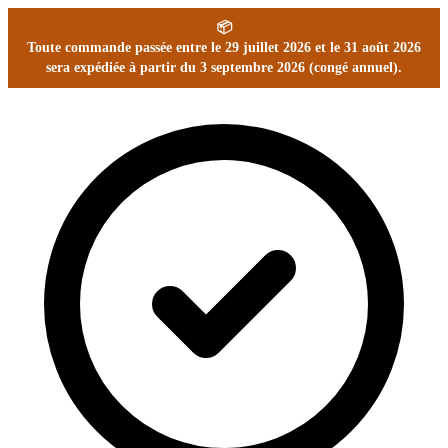
📦
Toute commande passée entre le 29 juillet 2026 et le 31 août 2026
sera expédiée à partir du 3 septembre 2026 (congé annuel).