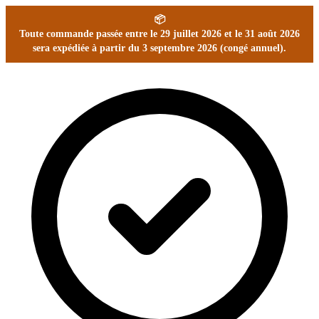
📦
Toute commande passée entre le 29 juillet 2026 et le 31 août 2026
sera expédiée à partir du 3 septembre 2026 (congé annuel).