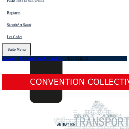
Packs mise en conformité
Registres
Sécurité et Santé
Les Codes
Suite Menu
Accueil
/
Conventions Collectives
/
IDCC3222