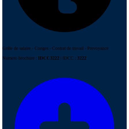
Grille de salaire
-
Conges
-
Contrat de travail
-
Prevoyance
Numero brochure :
IDCC3222
| IDCC :
3222