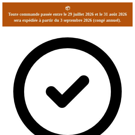
📦
Toute commande passée entre le 29 juillet 2026 et le 31 août 2026
sera expédiée à partir du 3 septembre 2026 (congé annuel).