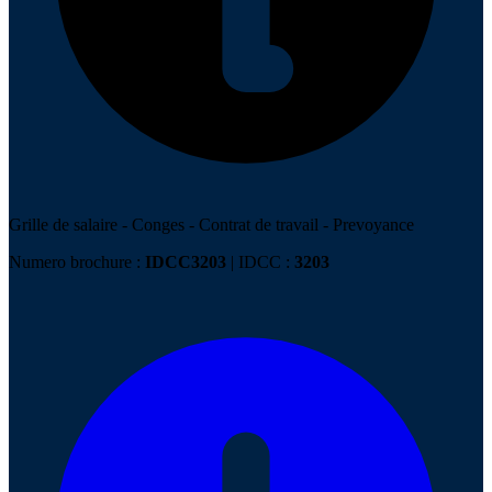
Grille de salaire
-
Conges
-
Contrat de travail
-
Prevoyance
Numero brochure :
IDCC3203
| IDCC :
3203