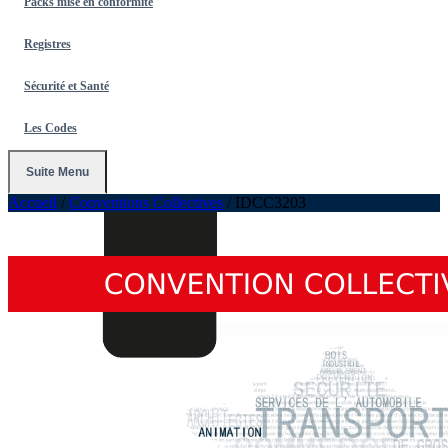
Packs mise en conformité
Registres
Sécurité et Santé
Les Codes
Suite Menu
Accueil
/
Conventions Collectives
/
IDCC3203