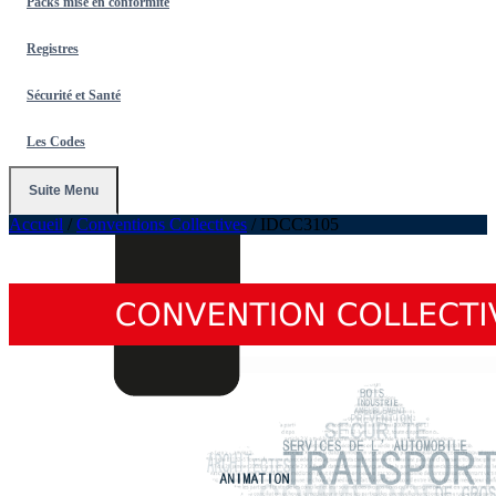
Packs mise en conformité
Registres
Sécurité et Santé
Les Codes
Suite Menu
Accueil
/
Conventions Collectives
/
IDCC3105