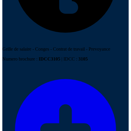
Grille de salaire
-
Conges
-
Contrat de travail
-
Prevoyance
Numero brochure :
IDCC3105
| IDCC :
3105