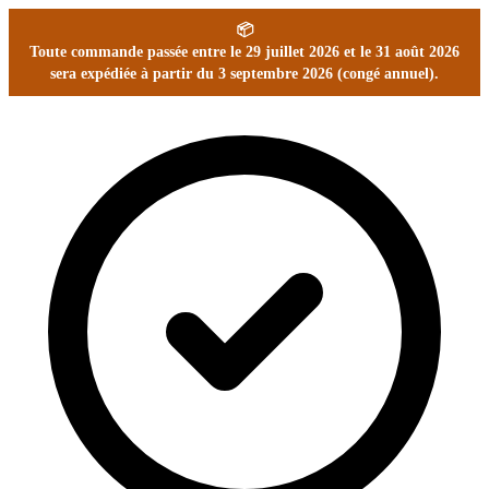
📦
Toute commande passée entre le 29 juillet 2026 et le 31 août 2026
sera expédiée à partir du 3 septembre 2026 (congé annuel).