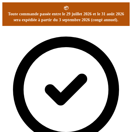
📦
Toute commande passée entre le 29 juillet 2026 et le 31 août 2026
sera expédiée à partir du 3 septembre 2026 (congé annuel).