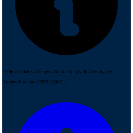
Grille de salaire
-
Conges
-
Contrat de travail
-
Prevoyance
Numero brochure :
3615
| IDCC :