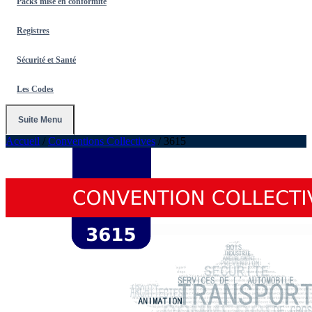
Packs mise en conformité
Registres
Sécurité et Santé
Les Codes
Suite Menu
Accueil
/
Conventions Collectives
/
3615