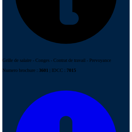
Grille de salaire
-
Conges
-
Contrat de travail
-
Prevoyance
Numero brochure :
3601
| IDCC :
7015