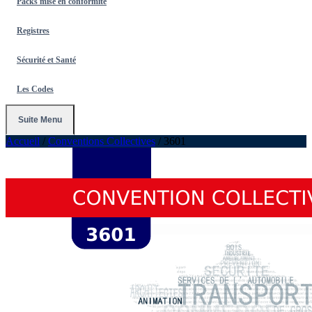
Packs mise en conformité
Registres
Sécurité et Santé
Les Codes
Suite Menu
Accueil
/
Conventions Collectives
/
3601