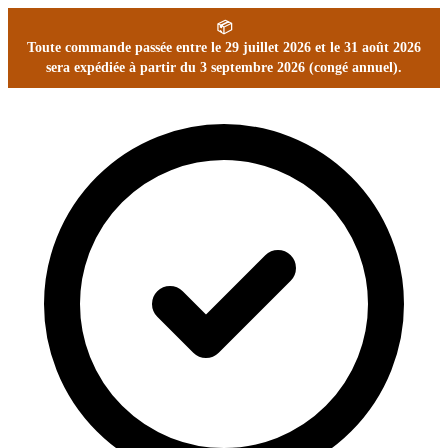
📦
Toute commande passée entre le 29 juillet 2026 et le 31 août 2026
sera expédiée à partir du 3 septembre 2026 (congé annuel).