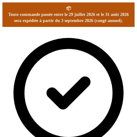
📦
Toute commande passée entre le 29 juillet 2026 et le 31 août 2026
sera expédiée à partir du 3 septembre 2026 (congé annuel).