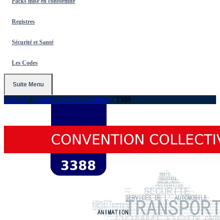
Packs mise en conformité
Registres
Sécurité et Santé
Les Codes
Suite Menu
Accueil
/
Conventions Collectives
/
3388