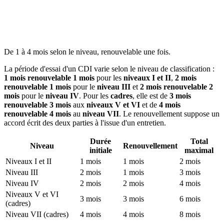
De 1 à 4 mois selon le niveau, renouvelable une fois.
La période d'essai d'un CDI varie selon le niveau de classification :
1 mois renouvelable 1 mois
pour les
niveaux I et II
,
2 mois
renouvelable 1 mois
pour le
niveau III
et
2 mois renouvelable 2
mois
pour le
niveau IV
. Pour les
cadres
, elle est de
3 mois
renouvelable 3 mois
aux
niveaux V et VI
et de
4 mois
renouvelable 4 mois
au
niveau VII
. Le renouvellement suppose un
accord écrit des deux parties à l'issue d'un entretien.
Durée
Total
Niveau
Renouvellement
initiale
maximal
Niveaux I et II
1 mois
1 mois
2 mois
Niveau III
2 mois
1 mois
3 mois
Niveau IV
2 mois
2 mois
4 mois
Niveaux V et VI
3 mois
3 mois
6 mois
(cadres)
Niveau VII (cadres)
4 mois
4 mois
8 mois