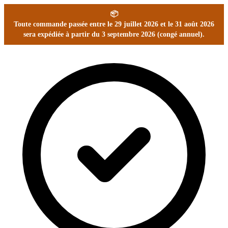
📦
Toute commande passée entre le 29 juillet 2026 et le 31 août 2026
sera expédiée à partir du 3 septembre 2026 (congé annuel).