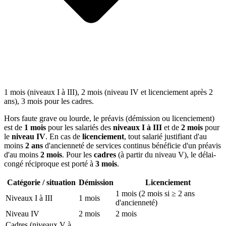
1 mois (niveaux I à III), 2 mois (niveau IV et licenciement après 2
ans), 3 mois pour les cadres.
Hors faute grave ou lourde, le préavis (démission ou licenciement)
est de
1 mois
pour les salariés des
niveaux I à III
et de
2 mois
pour
le
niveau IV
. En cas de
licenciement
, tout salarié justifiant d'au
moins
2 ans
d'ancienneté de services continus bénéficie d'un préavis
d'au moins
2 mois
. Pour les
cadres
(à partir du niveau V), le délai-
congé réciproque est porté à
3 mois
.
Catégorie / situation
Démission
Licenciement
1 mois (2 mois si ≥ 2 ans
Niveaux I à III
1 mois
d'ancienneté)
Niveau IV
2 mois
2 mois
Cadres (niveaux V à