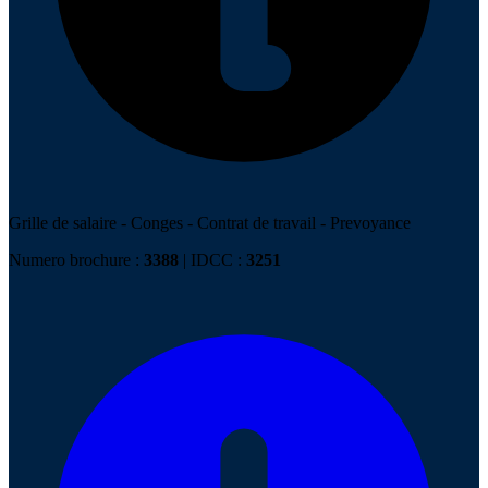
Grille de salaire
-
Conges
-
Contrat de travail
-
Prevoyance
Numero brochure :
3388
| IDCC :
3251