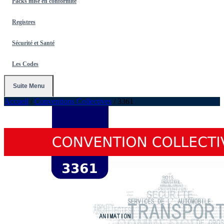
Packs mise en conformité
Registres
Sécurité et Santé
Les Codes
Suite Menu
Accueil
/
Conventions Collectives
/
3361