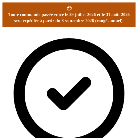
📦
Toute commande passée entre le 29 juillet 2026 et le 31 août 2026
sera expédiée à partir du 3 septembre 2026 (congé annuel).