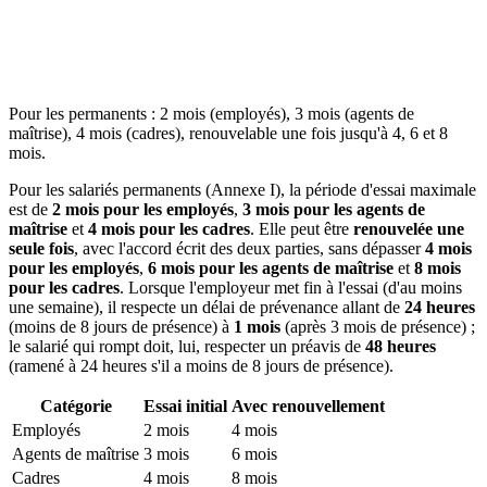
Pour les permanents : 2 mois (employés), 3 mois (agents de
maîtrise), 4 mois (cadres), renouvelable une fois jusqu'à 4, 6 et 8
mois.
Pour les salariés permanents (Annexe I), la période d'essai maximale
est de
2 mois pour les employés
,
3 mois pour les agents de
maîtrise
et
4 mois pour les cadres
. Elle peut être
renouvelée une
seule fois
, avec l'accord écrit des deux parties, sans dépasser
4 mois
pour les employés
,
6 mois pour les agents de maîtrise
et
8 mois
pour les cadres
. Lorsque l'employeur met fin à l'essai (d'au moins
une semaine), il respecte un délai de prévenance allant de
24 heures
(moins de 8 jours de présence) à
1 mois
(après 3 mois de présence) ;
le salarié qui rompt doit, lui, respecter un préavis de
48 heures
(ramené à 24 heures s'il a moins de 8 jours de présence).
Catégorie
Essai initial
Avec renouvellement
Employés
2 mois
4 mois
Agents de maîtrise
3 mois
6 mois
Cadres
4 mois
8 mois