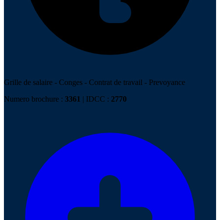
Grille de salaire
-
Conges
-
Contrat de travail
-
Prevoyance
Numero brochure :
3361
| IDCC :
2770