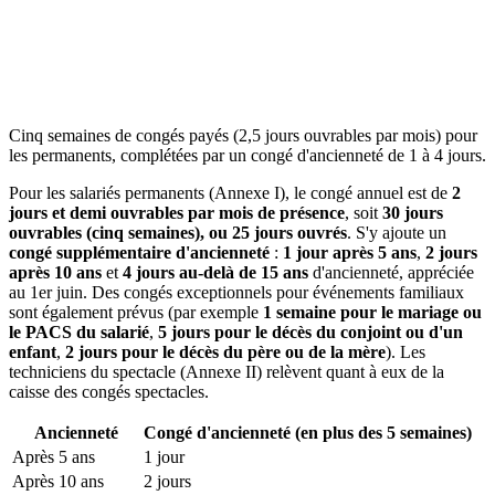
Cinq semaines de congés payés (2,5 jours ouvrables par mois) pour
les permanents, complétées par un congé d'ancienneté de 1 à 4 jours.
Pour les salariés permanents (Annexe I), le congé annuel est de
2
jours et demi ouvrables par mois de présence
, soit
30 jours
ouvrables (cinq semaines), ou 25 jours ouvrés
. S'y ajoute un
congé supplémentaire d'ancienneté
:
1 jour après 5 ans
,
2 jours
après 10 ans
et
4 jours au-delà de 15 ans
d'ancienneté, appréciée
au 1er juin. Des congés exceptionnels pour événements familiaux
sont également prévus (par exemple
1 semaine pour le mariage ou
le PACS du salarié
,
5 jours pour le décès du conjoint ou d'un
enfant
,
2 jours pour le décès du père ou de la mère
). Les
techniciens du spectacle (Annexe II) relèvent quant à eux de la
caisse des congés spectacles.
Ancienneté
Congé d'ancienneté (en plus des 5 semaines)
Après 5 ans
1 jour
Après 10 ans
2 jours