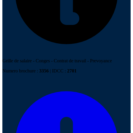
Grille de salaire
-
Conges
-
Contrat de travail
-
Prevoyance
Numero brochure :
3356
| IDCC :
2701