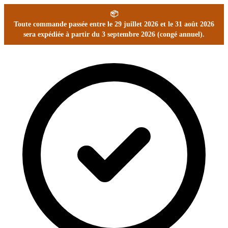
📦
Toute commande passée entre le 29 juillet 2026 et le 31 août 2026
sera expédiée à partir du 3 septembre 2026 (congé annuel).