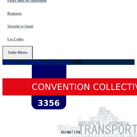
Packs mise en conformité
Registres
Sécurité et Santé
Les Codes
Suite Menu
Accueil
/
Conventions Collectives
/
3356