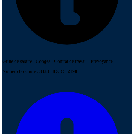
Grille de salaire
-
Conges
-
Contrat de travail
-
Prevoyance
Numero brochure :
3333
| IDCC :
2198