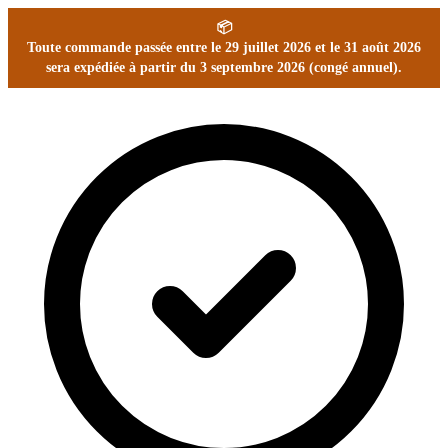
📦
Toute commande passée entre le 29 juillet 2026 et le 31 août 2026
sera expédiée à partir du 3 septembre 2026 (congé annuel).