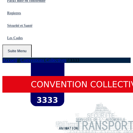
Packs mise en conformité
Registres
Sécurité et Santé
Les Codes
Suite Menu
Accueil
/
Conventions Collectives
/
3333