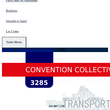
Packs mise en conformité
Registres
Sécurité et Santé
Les Codes
Suite Menu
Accueil
/
Conventions Collectives
/
3285