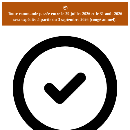
📦
Toute commande passée entre le 29 juillet 2026 et le 31 août 2026
sera expédiée à partir du 3 septembre 2026 (congé annuel).