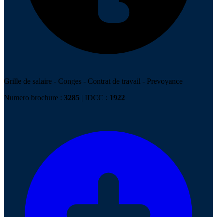
Grille de salaire
-
Conges
-
Contrat de travail
-
Prevoyance
Numero brochure :
3285
| IDCC :
1922