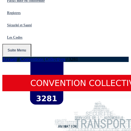
Packs mise en conformité
Registres
Sécurité et Santé
Les Codes
Suite Menu
Accueil
/
Conventions Collectives
/
3281