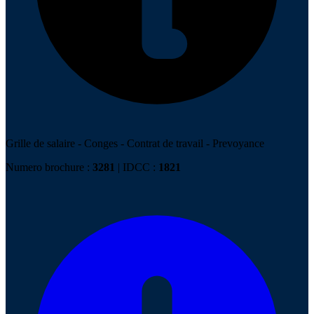
Grille de salaire
-
Conges
-
Contrat de travail
-
Prevoyance
Numero brochure :
3281
| IDCC :
1821