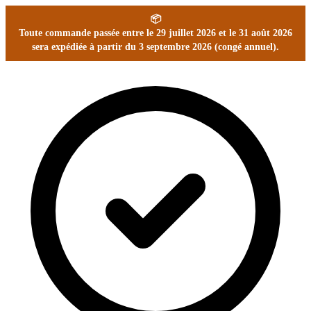
📦
Toute commande passée entre le 29 juillet 2026 et le 31 août 2026
sera expédiée à partir du 3 septembre 2026 (congé annuel).