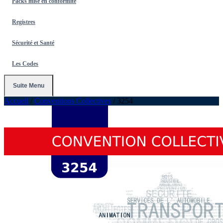
Packs mise en conformité
Registres
Sécurité et Santé
Les Codes
Suite Menu
Accueil
/
Conventions Collectives
/
3254