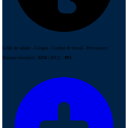
Grille de salaire
-
Conges
-
Contrat de travail
-
Prevoyance
Numero brochure :
3254
| IDCC :
993