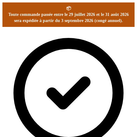
📦
Toute commande passée entre le 29 juillet 2026 et le 31 août 2026
sera expédiée à partir du 3 septembre 2026 (congé annuel).