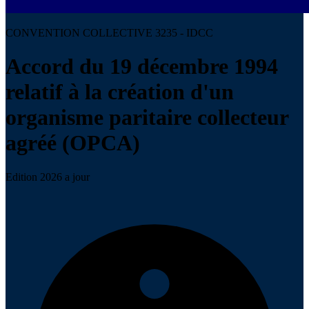
CONVENTION COLLECTIVE 3235 - IDCC
Accord du 19 décembre 1994
relatif à la création d'un
organisme paritaire collecteur
agréé (OPCA)
Edition 2026 a jour