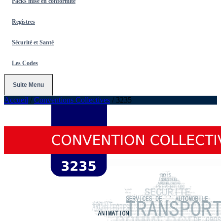
Packs mise en conformité
Registres
Sécurité et Santé
Les Codes
Suite Menu
Accueil
/
Conventions Collectives
/
3235