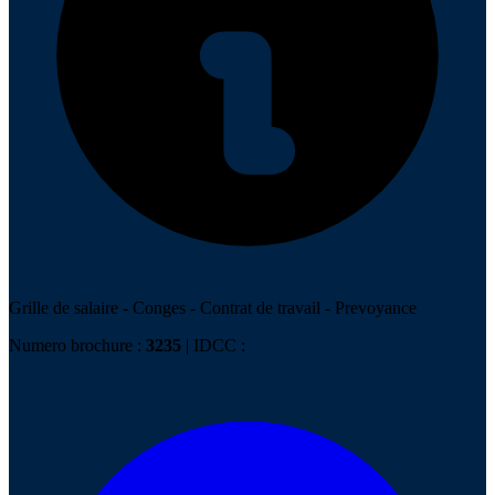
Grille de salaire
-
Conges
-
Contrat de travail
-
Prevoyance
Numero brochure :
3235
| IDCC :