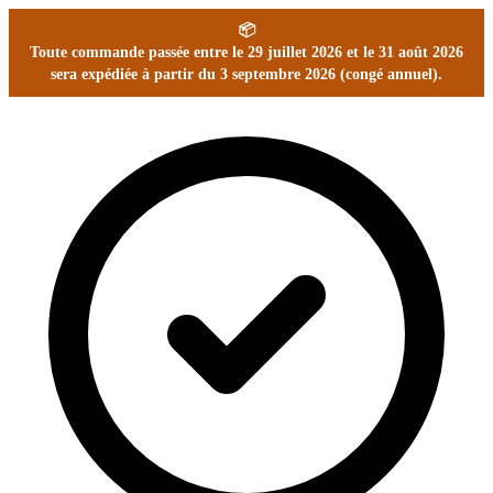
📦
Toute commande passée entre le 29 juillet 2026 et le 31 août 2026
sera expédiée à partir du 3 septembre 2026 (congé annuel).