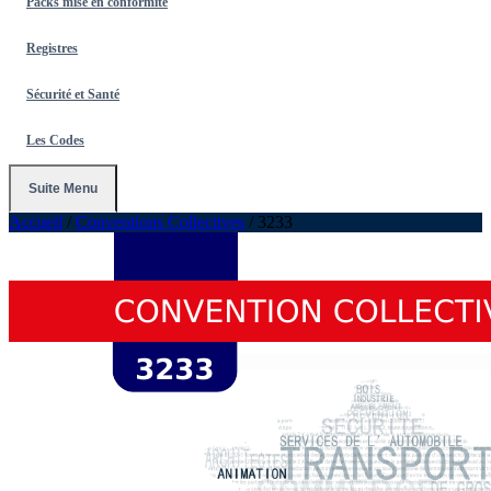
Packs mise en conformité
Registres
Sécurité et Santé
Les Codes
Suite Menu
Accueil
/
Conventions Collectives
/
3233