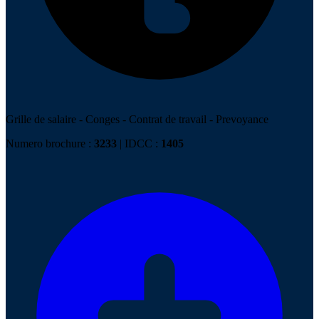
Grille de salaire
-
Conges
-
Contrat de travail
-
Prevoyance
Numero brochure :
3233
| IDCC :
1405