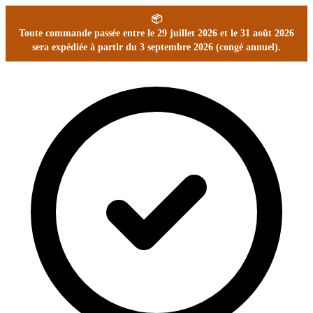
📦
Toute commande passée entre le 29 juillet 2026 et le 31 août 2026
sera expédiée à partir du 3 septembre 2026 (congé annuel).