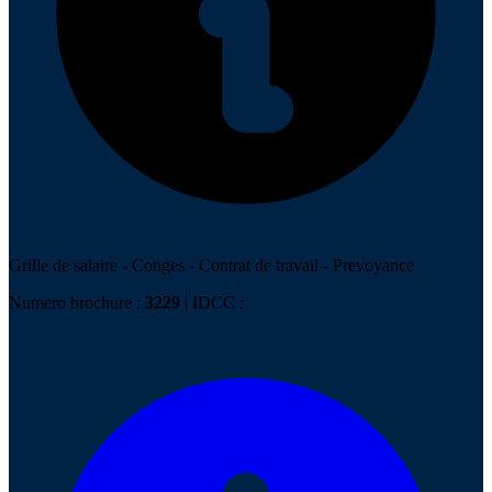
Grille de salaire
-
Conges
-
Contrat de travail
-
Prevoyance
Numero brochure :
3229
| IDCC :