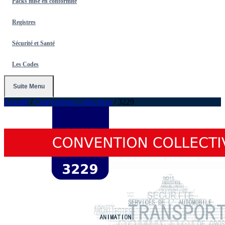
Packs mise en conformité
Registres
Sécurité et Santé
Les Codes
Suite Menu
Accueil
/
Conventions Collectives
/
3229