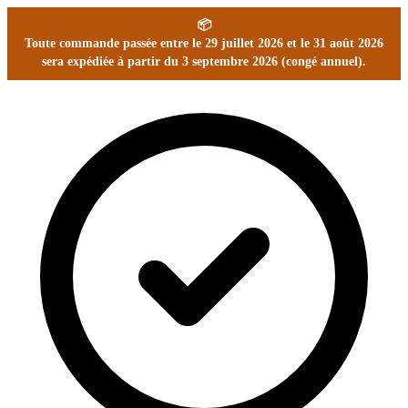
📦
Toute commande passée entre le 29 juillet 2026 et le 31 août 2026
sera expédiée à partir du 3 septembre 2026 (congé annuel).