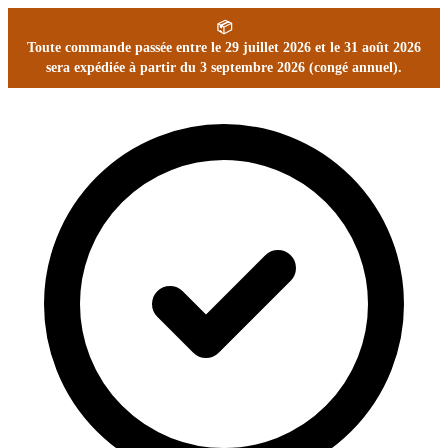
📦
Toute commande passée entre le 29 juillet 2026 et le 31 août 2026
sera expédiée à partir du 3 septembre 2026 (congé annuel).