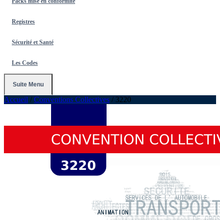
Packs mise en conformité
Registres
Sécurité et Santé
Les Codes
Suite Menu
Accueil
/
Conventions Collectives
/
3220