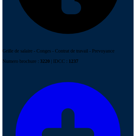
Grille de salaire
-
Conges
-
Contrat de travail
-
Prevoyance
Numero brochure :
3220
| IDCC :
1237