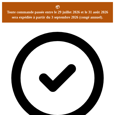
📦
Toute commande passée entre le 29 juillet 2026 et le 31 août 2026
sera expédiée à partir du 3 septembre 2026 (congé annuel).