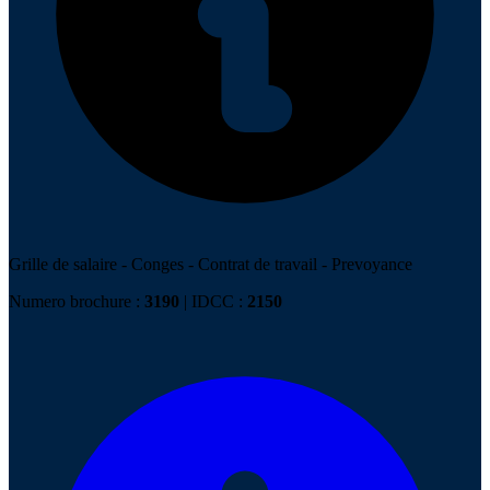
Grille de salaire
-
Conges
-
Contrat de travail
-
Prevoyance
Numero brochure :
3190
| IDCC :
2150