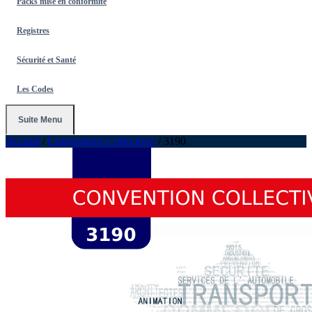
Packs mise en conformité
Registres
Sécurité et Santé
Les Codes
Suite Menu
Accueil
/
Conventions Collectives
/
3190