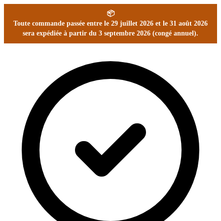
📦
Toute commande passée entre le 29 juillet 2026 et le 31 août 2026
sera expédiée à partir du 3 septembre 2026 (congé annuel).