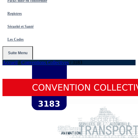
Packs mise en conformité
Registres
Sécurité et Santé
Les Codes
Suite Menu
Accueil
/
Conventions Collectives
/
3183