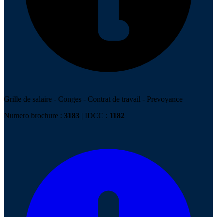
Grille de salaire
-
Conges
-
Contrat de travail
-
Prevoyance
Numero brochure :
3183
| IDCC :
1182