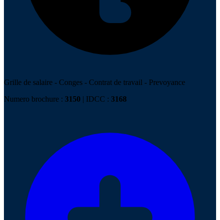
Grille de salaire
-
Conges
-
Contrat de travail
-
Prevoyance
Numero brochure :
3150
| IDCC :
3168