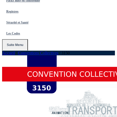
Packs mise en conformité
Registres
Sécurité et Santé
Les Codes
Suite Menu
Accueil
/
Conventions Collectives
/
3150