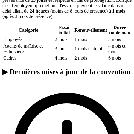
prévenance de
15 jours
est respecté en cas de prolongation. Lorsque
c'est l'employeur qui met fin à l'essai, il prévient le salarié dans un
délai allant de
24 heures
(moins de 8 jours de présence) à
1 mois
(après 3 mois de présence).
Essai
Durée
Catégorie
Renouvellement
initial
totale max
Employés
2 mois
1 mois
3 mois
Agents de maîtrise et
4 mois et
3 mois
1 mois et demi
techniciens
demi
Cadres
4 mois
2 mois
6 mois
▶
Dernières mises à jour de la convention