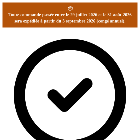
📦
Toute commande passée entre le 29 juillet 2026 et le 31 août 2026
sera expédiée à partir du 3 septembre 2026 (congé annuel).