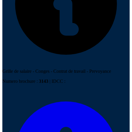
Grille de salaire
-
Conges
-
Contrat de travail
-
Prevoyance
Numero brochure :
3143
| IDCC :