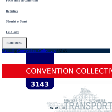
Packs mise en conformité
Registres
Sécurité et Santé
Les Codes
Suite Menu
Accueil
/
Conventions Collectives
/
3143