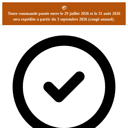
📦
Toute commande passée entre le 29 juillet 2026 et le 31 août 2026
sera expédiée à partir du 3 septembre 2026 (congé annuel).