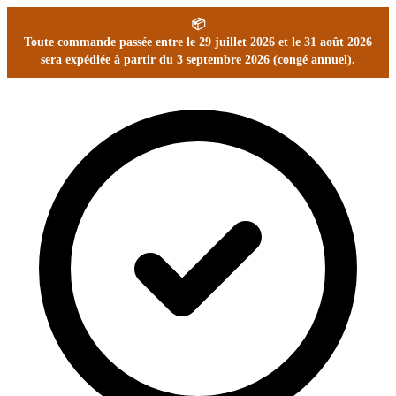
📦
Toute commande passée entre le 29 juillet 2026 et le 31 août 2026
sera expédiée à partir du 3 septembre 2026 (congé annuel).