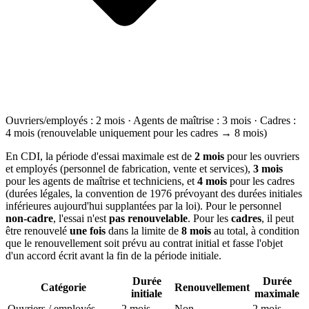
Ouvriers/employés : 2 mois · Agents de maîtrise : 3 mois · Cadres :
4 mois (renouvelable uniquement pour les cadres → 8 mois)
En CDI, la période d'essai maximale est de
2 mois
pour les ouvriers
et employés (personnel de fabrication, vente et services),
3 mois
pour les agents de maîtrise et techniciens, et
4 mois
pour les cadres
(durées légales, la convention de 1976 prévoyant des durées initiales
inférieures aujourd'hui supplantées par la loi). Pour le personnel
non-cadre
, l'essai n'est
pas renouvelable
. Pour les
cadres
, il peut
être renouvelé
une fois
dans la limite de
8 mois
au total, à condition
que le renouvellement soit prévu au contrat initial et fasse l'objet
d'un accord écrit avant la fin de la période initiale.
Durée
Durée
Catégorie
Renouvellement
initiale
maximale
Ouvriers / employés
2 mois
Non
2 mois