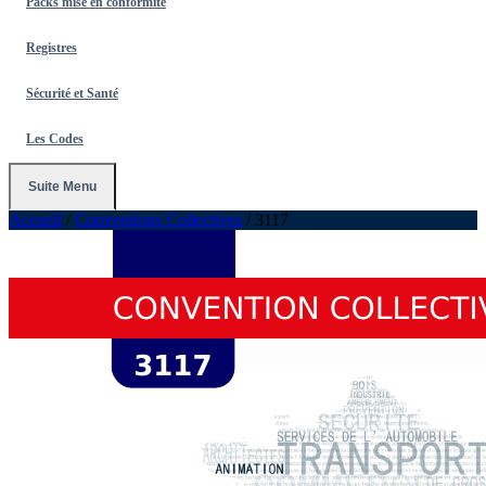
Packs mise en conformité
Registres
Sécurité et Santé
Les Codes
Suite Menu
Accueil
/
Conventions Collectives
/
3117