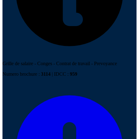
Grille de salaire
-
Conges
-
Contrat de travail
-
Prevoyance
Numero brochure :
3114
| IDCC :
959