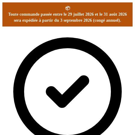
📦
Toute commande passée entre le 29 juillet 2026 et le 31 août 2026
sera expédiée à partir du 3 septembre 2026 (congé annuel).