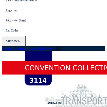
Packs mise en conformité
Registres
Sécurité et Santé
Les Codes
Suite Menu
Accueil
/
Conventions Collectives
/
3114